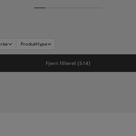
rke
Produkttype
Fjern filteret (514)