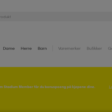
Dame
Herre
Barn
Varemerker
Butikker
G
Som Stadium Member får du bonuspoeng på kjøpene dine.
L