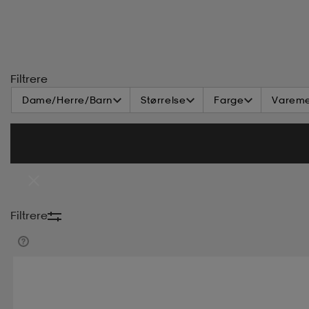
Filtrere
Dame/Herre/Barn
Størrelse
Farge
Vareme
Filtrere