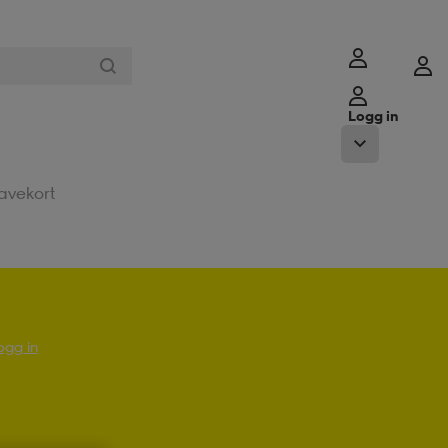
Logg in
avekort
ogg in