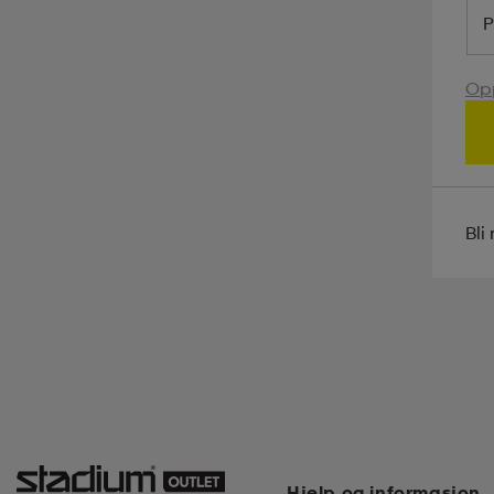
P
Opp
Bli
Hjelp og informasjon