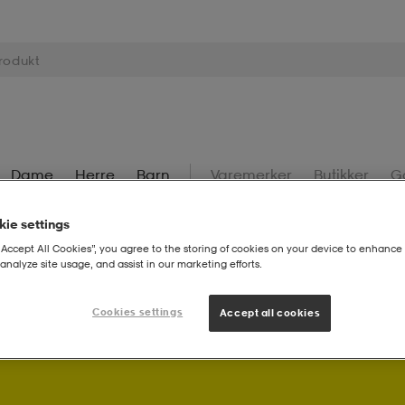
Dame
Herre
Barn
Varemerker
Butikker
G
ie settings
“Accept All Cookies”, you agree to the storing of cookies on your device to enhance 
analyze site usage, and assist in our marketing efforts.
Cookies settings
Som Stadium Member får du bonuspoeng på kjøpene dine.
L
Accept all cookies