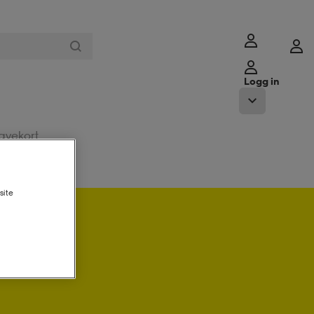
Logg in
avekort
site
ogg in