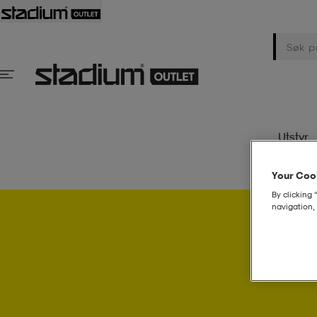
Utstyr
Your Cook
By clicking 
navigation, 
Psst..! 