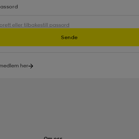
assord
rett eller tilbakestill passord
Sende
 medlem her
Om oss