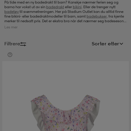
På tide med en ny badedrakt til barn? Kanskje nærmer ferien seg og
barna har vokst ut av sin
badedrakt
eller
bikini
. Eller de trenger nytt
s
ngssko
s
ngssko
er & votter
dørssko
badetøy
til svømmetreningen. Her på Stadium Outlet kan du alltid finne
fine bikini- eller badedraktmodeller til barn, samt
badebukser,
fra kjente
merker til nedsatt pris. Det er ekstra bra når det nærmer seg badesesong
eller skolestart, for da er det mulig å fornye badeutstyret til en virkelig
Les mer
god pris. Så ta gjerne en titt her for å se hva vi kan tilby av bikinis og
s-bh
o
r
o
ler
badedrakt til barn.
Filtrere
Sorter etter
r
ler
øyer & skjorter
ler
ller
& støvel
er
& støvel
tøy
dørssko
klær
rsko
 og skjørt
rsko
er
& støvel
s
lbehør
ller
lbehør
ller
rsko
ko