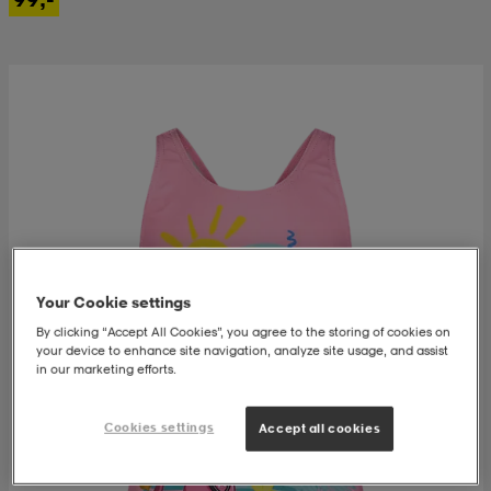
k/ull undertøy
er & votter
ller
& pannebånd
k/ull undertøy
plagg
plagg
Your Cookie settings
By clicking “Accept All Cookies”, you agree to the storing of cookies on
your device to enhance site navigation, analyze site usage, and assist
in our marketing efforts.
Cookies settings
Accept all cookies