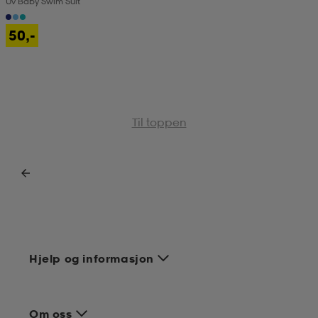
Uv Baby Swim Suit
50,-
Til toppen
Hjelp og informasjon
Om oss