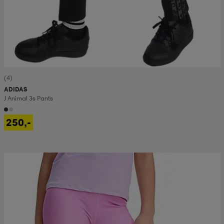
(4)
ADIDAS
J Animal 3s Pants
250,-