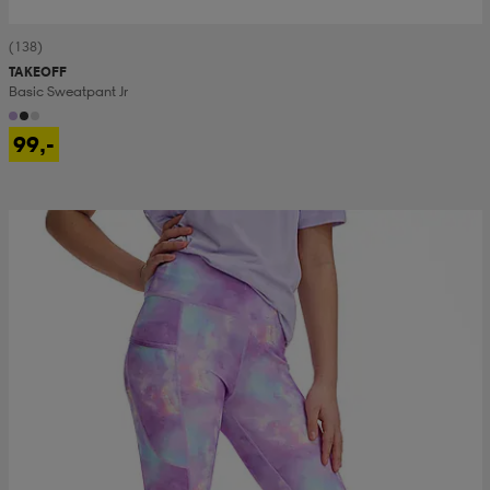
(138)
TAKEOFF
Basic Sweatpant Jr
99,-