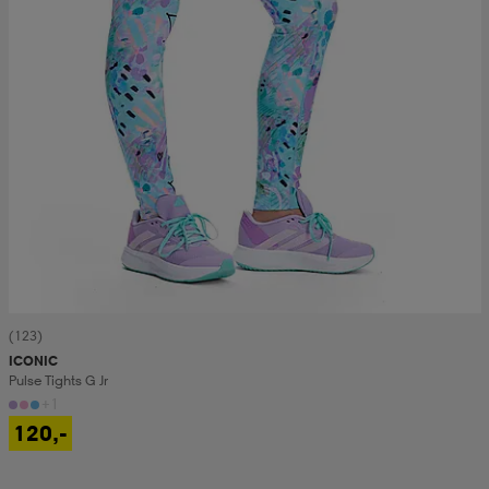
(123)
ICONIC
Pulse Tights G Jr
+1
120,-