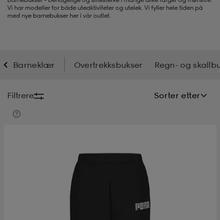
Vi har modeller for både uteaktiviteter og utelek. Vi fyller hele tiden på
med nye barnebukser her i vår outlet.
s
ngssko
s
ngssko
er & votter
dørssko
s-bh
o
r
o
ler
Barneklær
Overtrekksbukser
Regn- og skallb
r
ler
øyer & skjorter
ler
ller
& støvel
Filtrere
Sorter etter
er
& støvel
tøy
dørssko
klær
rsko
 og skjørt
rsko
er
& støvel
s
lbehør
ller
lbehør
ller
rsko
ko