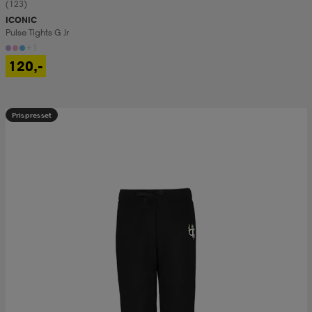
(123)
ICONIC
Pulse Tights G Jr
+1
120,-
Prispresset