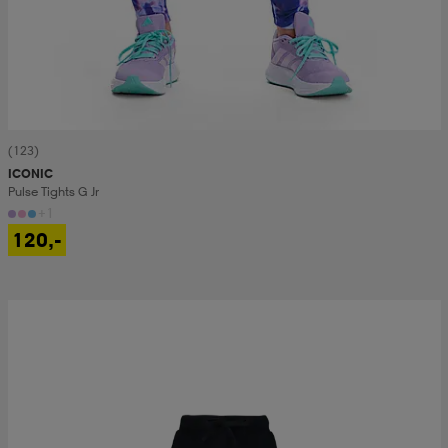
(123)
ICONIC
Pulse Tights G Jr
+1
120,-