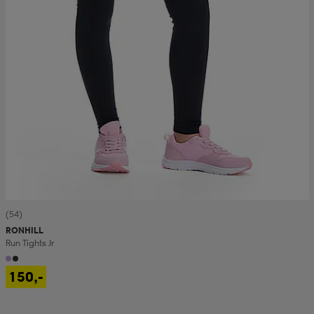
(54)
RONHILL
Run Tights Jr
150,-