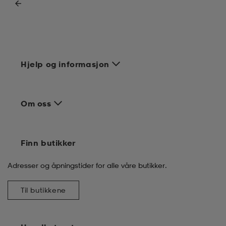
k/ull undertøy
er & votter
ller
& pannebånd
k/ull undertøy
Hjelp og informasjon
plagg
Om oss
plagg
Finn butikker
Adresser og åpningstider for alle våre butikker.
Til butikkene