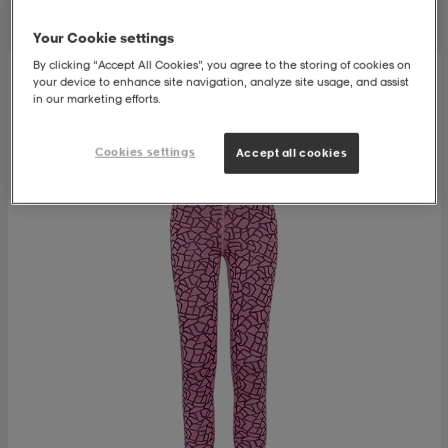
Your Cookie settings
s
ngssko
s
ngssko
er & votter
dørssko
By clicking “Accept All Cookies”, you agree to the storing of cookies on
your device to enhance site navigation, analyze site usage, and assist
in our marketing efforts.
s-bh
o
r
o
ler
Cookies settings
Accept all cookies
r
ler
øyer & skjorter
ler
ller
& støvel
er
& støvel
tøy
dørssko
klær
rsko
 og skjørt
rsko
er
& støvel
s
lbehør
ller
lbehør
ller
rsko
ko