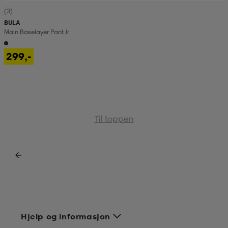
(3)
BULA
Main Baselayer Pant Jr
299,-
Til toppen
Hjelp og informasjon