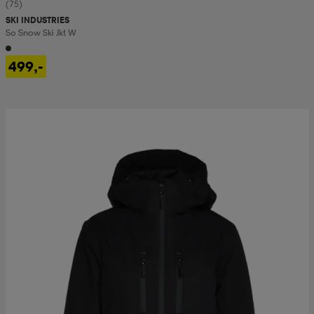
(75)
SKI INDUSTRIES
So Snow Ski Jkt W
499,-