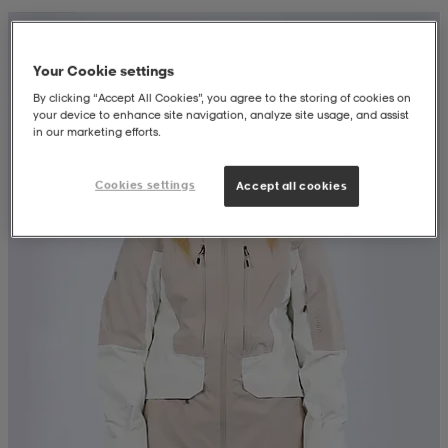
Prispresset
k/ull undertøy
er & votter
ller
Your Cookie settings
By clicking “Accept All Cookies”, you agree to the storing of cookies on
your device to enhance site navigation, analyze site usage, and assist
& pannebånd
k/ull undertøy
in our marketing efforts.
Cookies settings
Accept all cookies
plagg
plagg