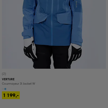
(2)
VERTURE
Courmayeur 3l Jacket W
1 199,-