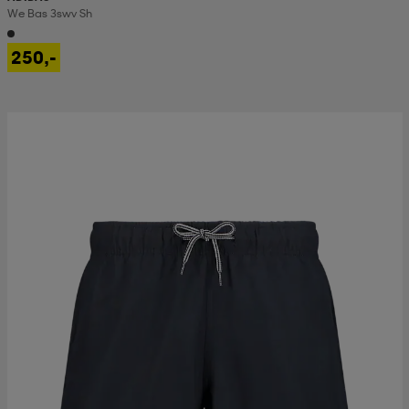
We Bas 3swv Sh
250,-