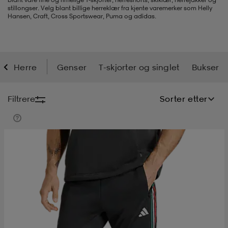
stillongser. Velg blant billige herreklær fra kjente varemerker som Helly
Hansen, Craft, Cross Sportswear, Puma og adidas.
s
ngssko
s
ngssko
er & votter
dørssko
s-bh
o
r
o
ler
Herre
Genser
T-skjorter og singlet
Bukser
r
ler
øyer & skjorter
ler
ller
& støvel
Filtrere
Sorter etter
er
& støvel
tøy
dørssko
klær
rsko
 og skjørt
rsko
er
& støvel
s
lbehør
ller
lbehør
ller
rsko
ko