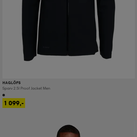
HAGLÖFS
Sparv 2.5l Proof Jacket Men
1 099,-