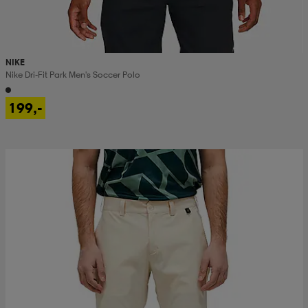
NIKE
Nike Dri-Fit Park Men's Soccer Polo
199,-