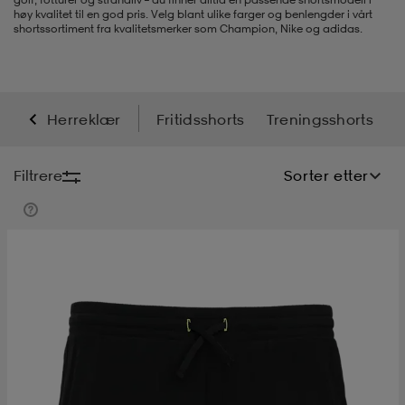
høy kvalitet til en god pris. Velg blant ulike farger og benlengder i vårt
shortssortiment fra kvalitetsmerker som Champion, Nike og adidas.
s
ngssko
s
ngssko
er & votter
dørssko
s-bh
o
r
o
ler
Herreklær
Fritidsshorts
Treningsshorts
r
ler
øyer & skjorter
ler
ller
& støvel
Filtrere
Sorter etter
er
& støvel
tøy
dørssko
klær
rsko
 og skjørt
rsko
er
& støvel
s
lbehør
ller
lbehør
ller
rsko
ko