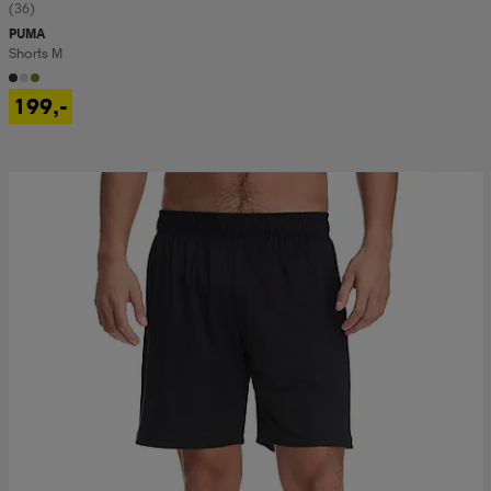
(36)
PUMA
Shorts M
199,-