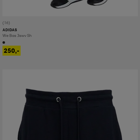
(16)
ADIDAS
We Bas 3swv Sh
250,-