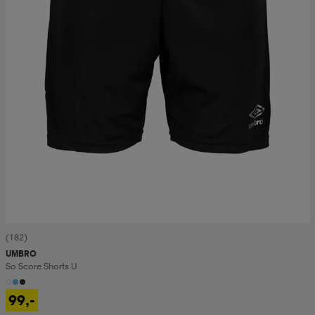
(182)
UMBRO
So Score Shorts U
99,-