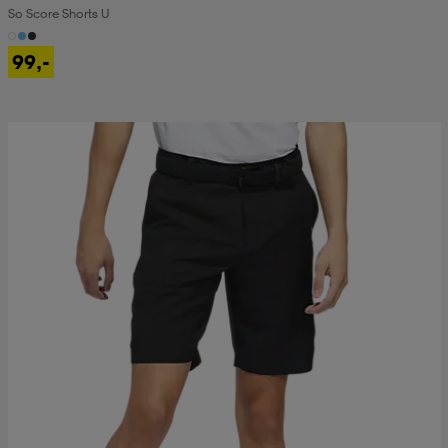
So Score Shorts U
99,-