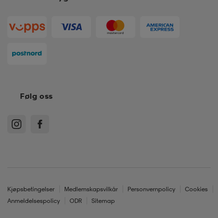
k/ull undertøy
er & votter
ller
& pannebånd
k/ull undertøy
plagg
Følg oss
plagg
Kjøpsbetingelser
Medlemskapsvilkår
Personvernpolicy
Cookies
Anmeldelsespolicy
ODR
Sitemap