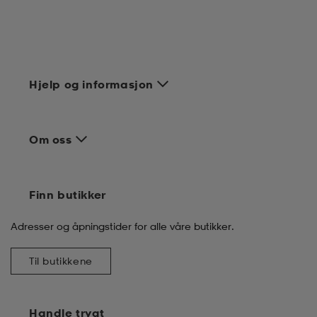
tøy
øy
lbehør
r
ngssko
i & Badedrakter
r
rter og singlet
Hjelp og informasjon
r
klær
k/ull undertøy
Om oss
klær
& pannebånd
tøy
Finn butikker
Adresser og åpningstider for alle våre butikker.
e
øy
Til butikkene
er & votter
e
er
Handle trygt