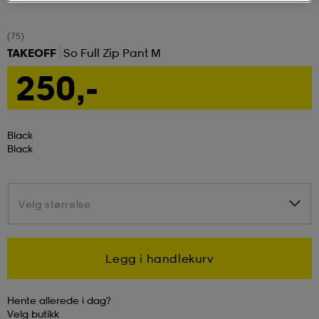
tøy
øy
lbehør
r
ngssko
(75)
TAKEOFF
So Full Zip Pant M
250,-
i & Badedrakter
r
rter og singlet
Black
r
klær
k/ull undertøy
Black
klær
& pannebånd
tøy
Velg størrelse
Velg størrelse
e
øy
Legg i handlekurv
er & votter
e
er
Hente allerede i dag?
Velg
butikk