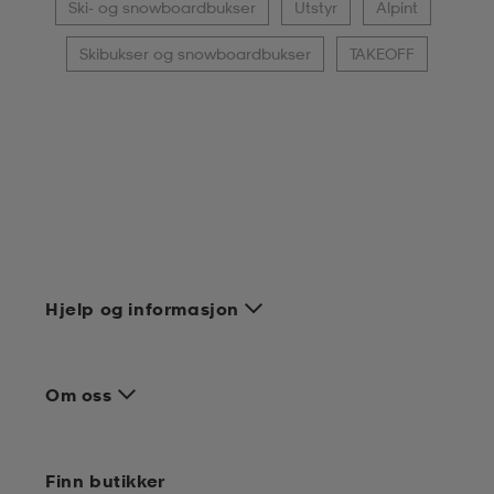
Ski- og snowboardbukser
Utstyr
Alpint
Skibukser og snowboardbukser
TAKEOFF
Hjelp og informasjon
Om oss
Finn butikker