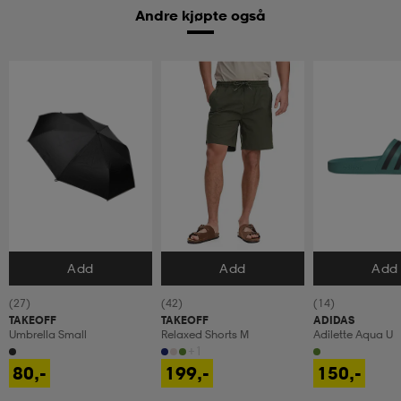
Andre kjøpte også
Add
Add
Add
Velg størrelse
Velg størrelse
Velg størrels
(27)
(42)
(14)
TAKEOFF
TAKEOFF
ADIDAS
Umbrella Small
Relaxed Shorts M
Adilette Aqua U
+1
80,-
199,-
150,-