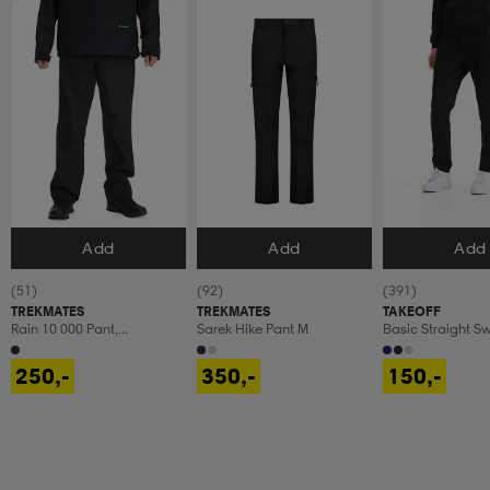
Prispresset
Add
Add
Add
Velg størrelse
Velg størrelse
Velg størrels
(51)
(92)
(391)
TREKMATES
TREKMATES
TAKEOFF
Rain 10 000 Pant,
Sarek Hike Pant M
Basic Straight S
Regnbukser, Herre
250,-
350,-
150,-