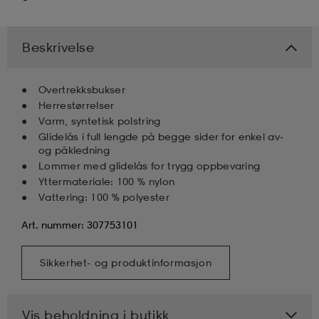
k/ull undertøy
er & votter
ller
Beskrivelse
& pannebånd
k/ull undertøy
Overtrekksbukser
Herrestørrelser
Varm, syntetisk polstring
Glidelås i full lengde på begge sider for enkel av-
plagg
og påkledning
Lommer med glidelås for trygg oppbevaring
Yttermateriale: 100 % nylon
plagg
Vattering: 100 % polyester
Art. nummer: 307753101
Sikkerhet- og produktinformasjon
Vis beholdning i butikk