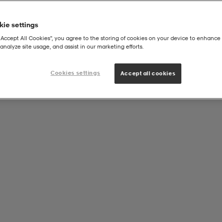
ie settings
“Accept All Cookies”, you agree to the storing of cookies on your device to enhance 
analyze site usage, and assist in our marketing efforts.
Cookies settings
Accept all cookies