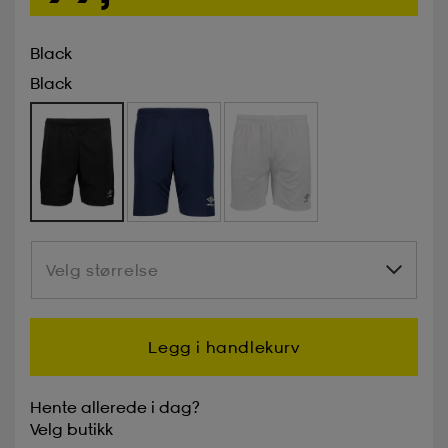
Black
Black
Velg størrelse
Velg størrelse
Legg i handlekurv
Hente allerede i dag?
Velg
butikk