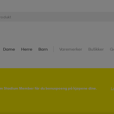
Dame
Herre
Barn
Varemerker
Butikker
G
Som Stadium Member får du bonuspoeng på kjøpene dine.
L