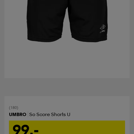
(180)
UMBRO
So Score Shorts U
99,-