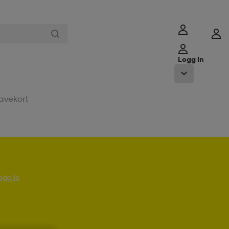
Logg in
avekort
ogg in