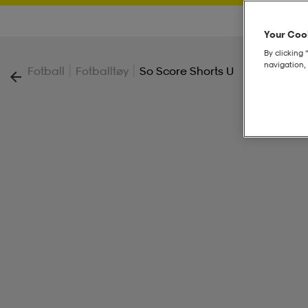
Your Cook
By clicking 
navigation, 
|
|
Fotball
Fotballtøy
So Score Shorts U