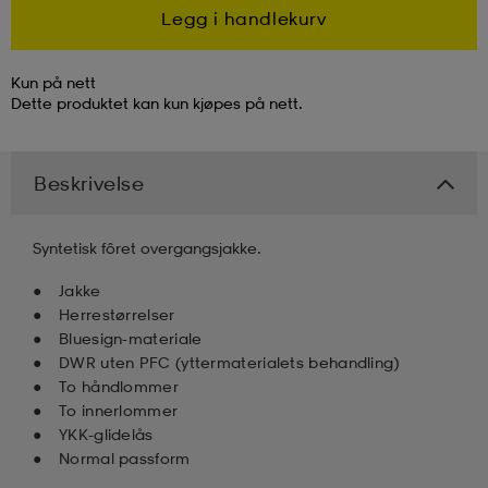
Legg i handlekurv
k/ull undertøy
er & votter
ller
Kun på nett
Dette produktet kan kun kjøpes på nett.
& pannebånd
k/ull undertøy
Beskrivelse
plagg
Syntetisk fôret overgangsjakke.
Jakke
plagg
Herrestørrelser
Bluesign-materiale
DWR uten PFC (yttermaterialets behandling)
To håndlommer
To innerlommer
YKK-glidelås
Normal passform