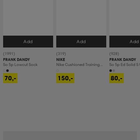
Add
Add
Add
Velg størrelse
Velg størrelse
Velg størrels
(1991)
(319)
(928)
FRANK DANDY
NIKE
FRANK DANDY
So 5p Lowcut Sock
Nike Cushioned Training
So 5p Ed Solid S
Crew Socks
70,-
150,-
80,-