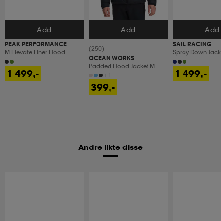
Add
Add
Add
Velg størrelse
Velg størrelse
Velg størrels
PEAK PERFORMANCE
SAIL RACING
(250)
M Elevate Liner Hood
Spray Down Jack
OCEAN WORKS
Padded Hood Jacket M
1 499,-
1 499,-
+1
399,-
Andre likte disse