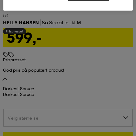
tøy
øy
lbehør
r
ngssko
(8)
HELLY HANSEN
So Sirdal In Jkt M
599,-
Prispresset
i & Badedrakter
r
rter og singlet
r
klær
k/ull undertøy
Prispresset
God pris på populært produkt.
klær
& pannebånd
tøy
Darkest Spruce
Darkest Spruce
e
øy
Velg størrelse
Velg størrelse
er & votter
e
er