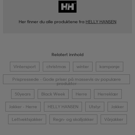
Her finner du alle produktene fra
HELLY HANSEN
Relatert innhold
Vintersport
christmas
winter
kampanje
Prispressede - Gode priser på massevis av populære
produkter
50years
Black Week
Herre
Herreklær
Jakker - Herre
HELLY HANSEN
Utstyr
Jakker
Lettvektsjakker
Regn- og skalljakker
Vårjakker