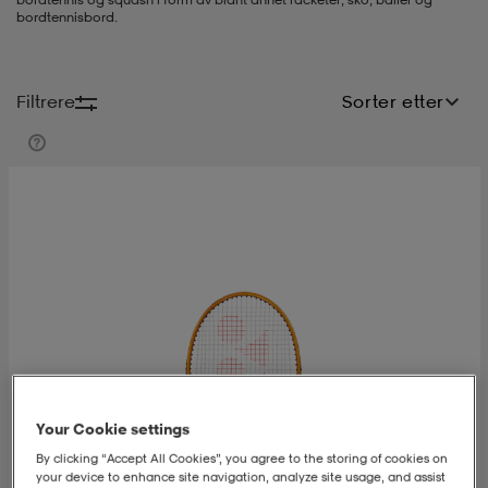
bordtennisbord.
s
ngssko
s
ngssko
er & votter
dørssko
Filtrere
Sorter etter
s-bh
o
r
o
ler
r
ler
øyer & skjorter
ler
ller
& støvel
er
& støvel
tøy
dørssko
klær
rsko
 og skjørt
rsko
er
& støvel
s
lbehør
Your Cookie settings
ller
lbehør
ller
rsko
ko
By clicking “Accept All Cookies”, you agree to the storing of cookies on
your device to enhance site navigation, analyze site usage, and assist