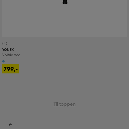
(1)
YONEX
Voltric Ace
799,-
Til toppen