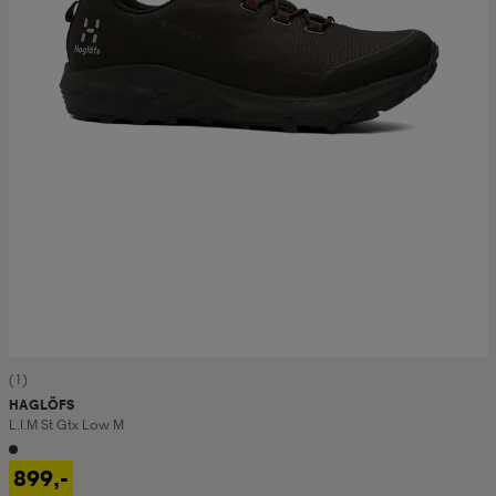
(1)
HAGLÖFS
L.i.m St Gtx Low M
899,-