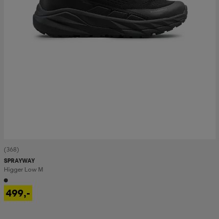
(368)
SPRAYWAY
Higger Low M
499,-