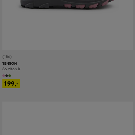
(156)
TENSON
So Alfon Jr
199,-