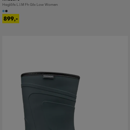
Haglöfs L.i.m Fh Gtx Low Women
899,-