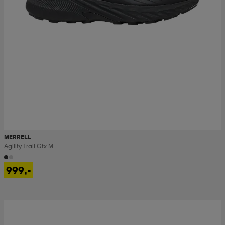
MERRELL
Agility Trail Gtx M
999,-