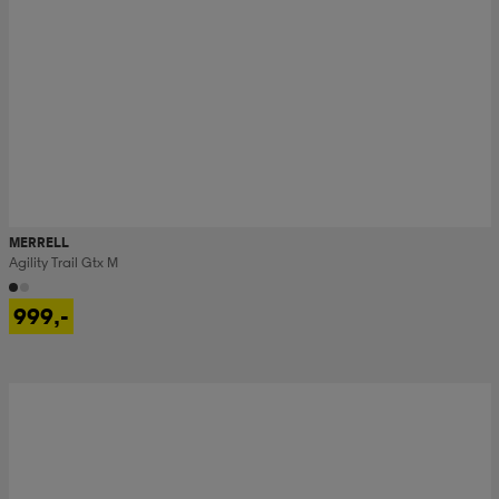
MERRELL
Agility Trail Gtx M
999,-