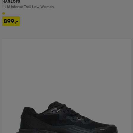
HAGLÖFS
L.i.m Intense Trail Low Women
899,-