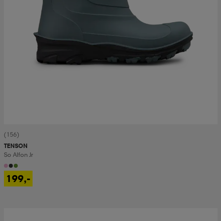
(156)
TENSON
So Alfon Jr
199,-