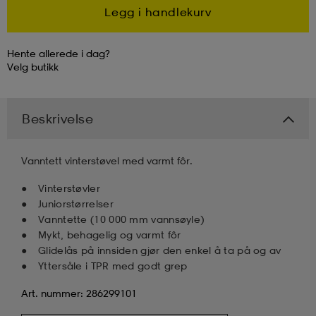
Legg i handlekurv
k/ull undertøy
er & votter
ller
Hente allerede i dag?
Velg
butikk
& pannebånd
k/ull undertøy
Beskrivelse
plagg
Vanntett vinterstøvel med varmt fôr.
Vinterstøvler
plagg
Juniorstørrelser
Vanntette (10 000 mm vannsøyle)
Mykt, behagelig og varmt fôr
Glidelås på innsiden gjør den enkel å ta på og av
Yttersåle i TPR med godt grep
Art. nummer: 286299101