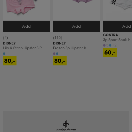
Add
Add
Add
Velg størrelse
Velg størrelse
Velg størrels
CONTRA
(4)
(110)
3p Sport Sock Jr
DISNEY
DISNEY
+2
Lilo & Stitch Hipster 3 P
Frozen 3p Hipster Jr
60,-
80,-
80,-