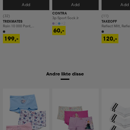
Add
Add
Add
Velg størrelse
Velg størrelse
Velg størrels
CONTRA
(32)
(11)
3p Sport Sock Jr
TREKMATES
TAKEOFF
+2
Rain 10 000 Pant,
Reflect Mitt, Refl
60,-
Regnbukser, Junior
Votter, Junior
199,-
120,-
Andre likte disse