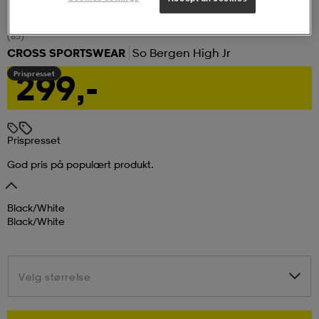
tøy
øy
lbehør
r
ngssko
(85)
CROSS SPORTSWEAR
So Bergen High Jr
299,-
Prispresset
i & Badedrakter
r
rter og singlet
r
klær
k/ull undertøy
Prispresset
God pris på populært produkt.
klær
& pannebånd
tøy
Black/white
Black/white
e
øy
Velg størrelse
Velg størrelse
er & votter
e
er