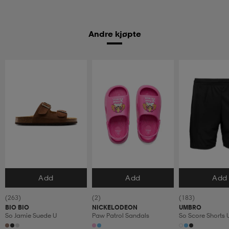
Andre kjøpte
Add
Add
Add
Velg størrelse
Velg størrelse
Velg størrels
(263)
(2)
(183)
BIO BIO
NICKELODEON
UMBRO
So Jamie Suede U
Paw Patrol Sandals
So Score Shorts 