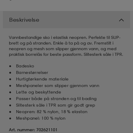
k/ull undertøy
er & votter
ller
Beskrivelse
& pannebånd
k/ull undertøy
Vannbestandige sko i elastisk neopren. Perfekte til SUP-
brett og på stranden. Enkle å ta på og av. Fremstilt i
neopren og mesh som slipper gjennom vann, og med
praktisk borrelås for beste passform. Slitesterk såle i TPR.
plagg
Badesko
Barnestørrelser
Hurtigtørkende materiale
plagg
Meshpaneler som slipper gjennom vann
Lette og beskyttende
Passer både på stranden og til bading
Slitesterk såle i TPR som gir godt grep
Neopren: 82 % nylon, 18 % elastan
Meshpanel: 100 % nylon
Art. nummer: 702621101