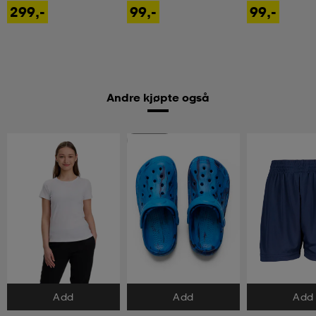
299,-
99,-
99,-
Andre kjøpte også
2 for 99,-
Add
Add
Add
Velg størrelse
Velg størrelse
Velg størrels