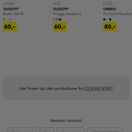
(1036)
(53)
(215)
TAKEOFF
TAKEOFF
UMBRO
Basic Tee W
Froggy Sandal Jr
So Score Shorts J
+4
60,-
60,-
80,-
Her finner du alle produktene fra
OCEAN SPIRIT
Relatert innhold