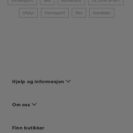
Vintersport
Sko
skoveckor
OCEAN SPIRIT
Utstyr
Vannsport
Sko
Sandaler
Hjelp og informasjon
Om oss
Finn butikker