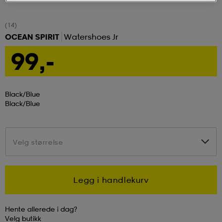
tøy
øy
lbehør
r
ngssko
(14)
OCEAN SPIRIT
Watershoes Jr
99,-
i & Badedrakter
r
rter og singlet
Black/blue
r
klær
k/ull undertøy
Black/blue
klær
& pannebånd
tøy
Velg størrelse
Velg størrelse
e
øy
Legg i handlekurv
er & votter
e
er
Hente allerede i dag?
Velg
butikk