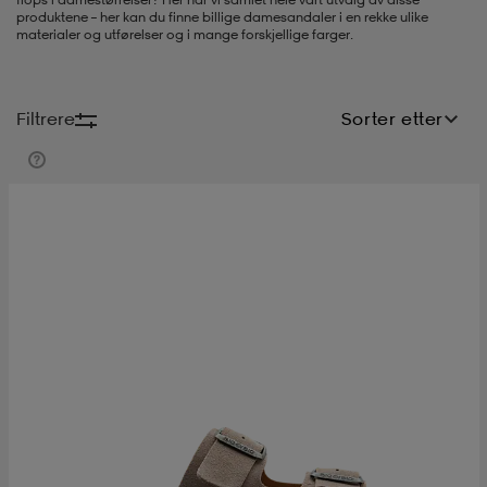
produktene – her kan du finne billige damesandaler i en rekke ulike
materialer og utførelser og i mange forskjellige farger.
s
ngssko
s
ngssko
er & votter
dørssko
Filtrere
Sorter etter
s-bh
o
r
o
ler
r
ler
øyer & skjorter
ler
ller
& støvel
er
& støvel
tøy
dørssko
klær
rsko
 og skjørt
rsko
er
& støvel
s
lbehør
ller
lbehør
ller
rsko
ko