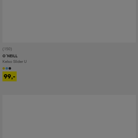
(150)
O´NEILL
Kelso Slider U
99,-