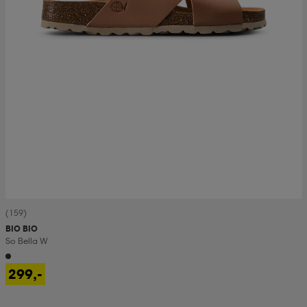
(159)
BIO BIO
So Bella W
299,-