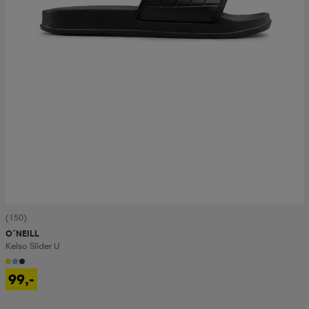
(150)
O´NEILL
Kelso Slider U
99,-