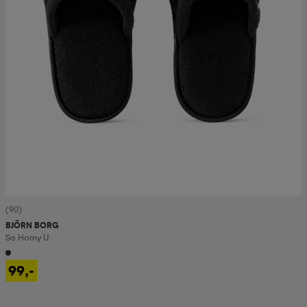
(90)
BJÖRN BORG
So Homy U
99,-