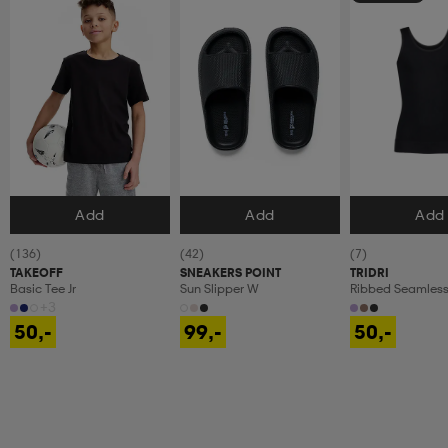
Add
Add
Add
Velg størrelse
Velg størrelse
Velg størrels
(136)
(42)
(7)
TAKEOFF
SNEAKERS POINT
TRIDRI
Basic Tee Jr
Sun Slipper W
Ribbed Seamless 
+3
50,-
99,-
50,-