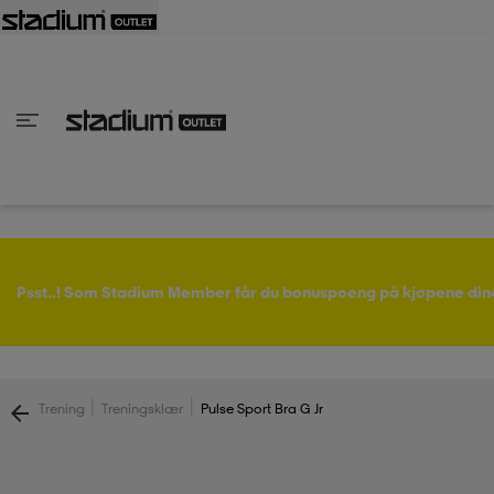
bake
bake
bake
bake
bake
bake
bake
bake
bake
bake
bake
bake
bake
bake
bake
bake
bake
bake
bake
bake
bake
Tilbake
Tilbake
Tilbake
Tilbake
Tilbake
Tilbake
Tilbake
Tilbake
Tilbake
Tilbake
Tilbake
Tilbake
Tilbake
Tilbake
Tilbake
Tilbake
Tilbake
Tilbake
Tilbake
Tilbake
Tilbake
Tilbake
Tilbake
Tilbake
Tilbake
lle
lle
lle
lle
lle
lle
er
ers
er
ers
r
ers
r & singlet
ko
rter og singlet
ko
er
støvler
Psst..! Som Stadium Member får du bonuspoeng på kjøpene din
r
llsko
r
støvler
r
 og treningssko
|
|
Trening
Treningsklær
Pulse Sport Bra G Jr
støvler
llsko
e
llsko