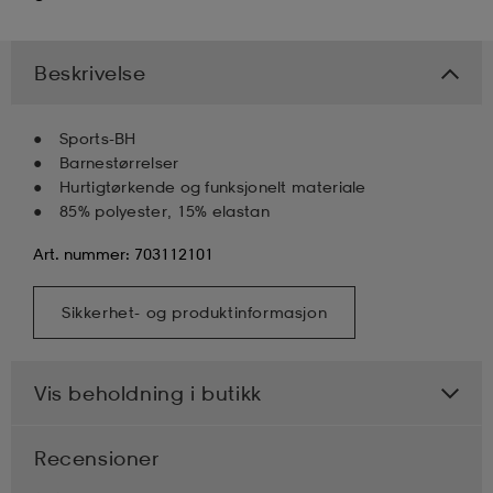
k/ull undertøy
er & votter
ller
Beskrivelse
& pannebånd
k/ull undertøy
Sports-BH
Barnestørrelser
Hurtigtørkende og funksjonelt materiale
85% polyester, 15% elastan
plagg
Art. nummer: 703112101
plagg
Sikkerhet- og produktinformasjon
Vis beholdning i butikk
Recensioner