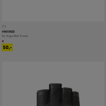
(1)
#MXIMZE
So Yoga Mat Towel
50,-