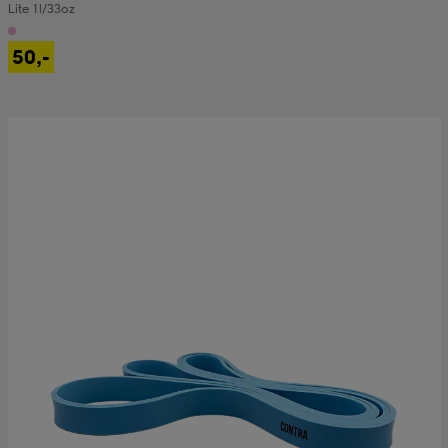
Lite 1l/33oz
50,-