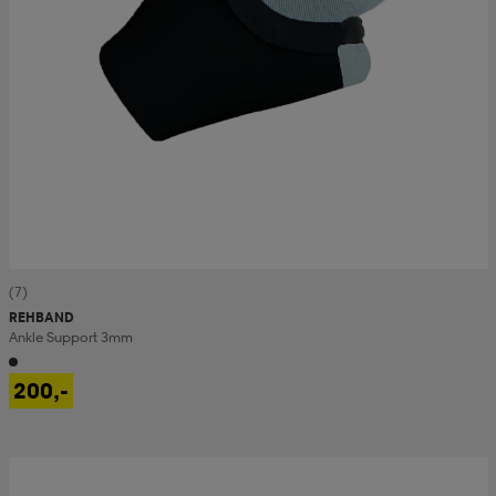
(7)
REHBAND
Ankle Support 3mm
200,-