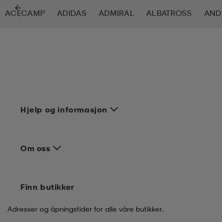
ACECAMP
ADIDAS
ADMIRAL
ALBATROSS
AND
tøy
øy
lbehør
r
ngssko
i & Badedrakter
r
rter og singlet
r
klær
k/ull undertøy
Hjelp og informasjon
klær
& pannebånd
tøy
Om oss
e
øy
Finn butikker
er & votter
e
er
Adresser og åpningstider for alle våre butikker.