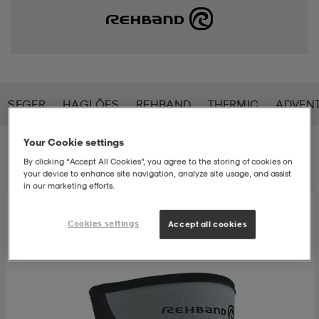
s
ngssko
s
ngssko
er & votter
dørssko
s-bh
o
r
o
ler
SEGER
HAGLÖFS
REHBAND
THERMIC
ADVEN
r
ler
øyer & skjorter
ler
ller
& støvel
Your Cookie settings
Filtrere
Sorter etter
By clicking “Accept All Cookies”, you agree to the storing of cookies on
your device to enhance site navigation, analyze site usage, and assist
in our marketing efforts.
er
& støvel
tøy
dørssko
klær
rsko
Cookies settings
Accept all cookies
 og skjørt
rsko
er
& støvel
s
lbehør
ller
lbehør
ller
rsko
ko