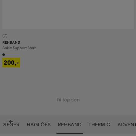
(7)
REHBAND
Ankle Support 3mm
200,-
Til toppen
SEGER
HAGLÖFS
REHBAND
THERMIC
ADVEN