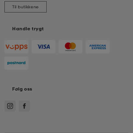
Til butikkene
k/ull undertøy
er & votter
ller
Handle trygt
& pannebånd
k/ull undertøy
plagg
plagg
Følg oss