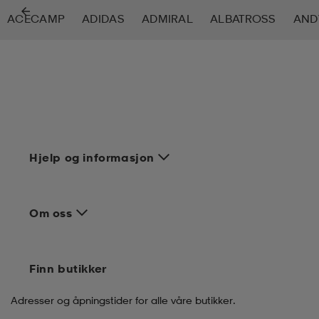
ACECAMP
ADIDAS
ADMIRAL
ALBATROSS
AND
tøy
øy
lbehør
r
ngssko
i & Badedrakter
r
rter og singlet
r
klær
k/ull undertøy
Hjelp og informasjon
klær
& pannebånd
tøy
Om oss
e
øy
Finn butikker
er & votter
e
er
Adresser og åpningstider for alle våre butikker.