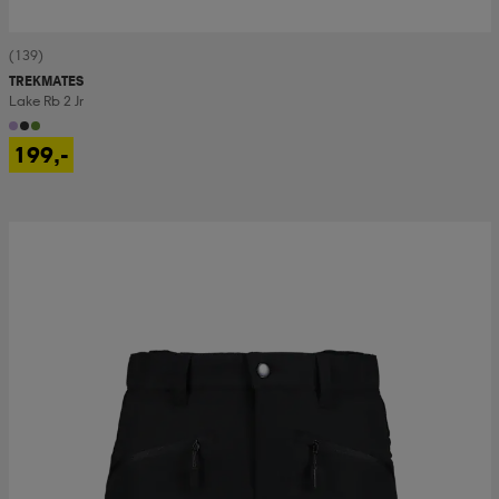
(139)
TREKMATES
Lake Rb 2 Jr
199,-