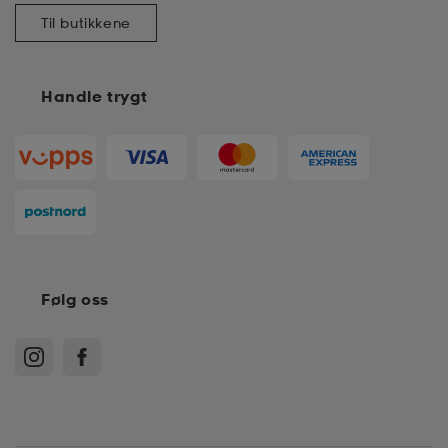
Til butikkene
k/ull undertøy
er & votter
ller
Handle trygt
& pannebånd
k/ull undertøy
plagg
plagg
Følg oss