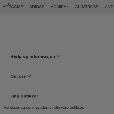
ACECAMP
ADIDAS
ADMIRAL
ALBATROSS
AND
tøy
øy
lbehør
r
ngssko
i & Badedrakter
r
rter og singlet
r
klær
k/ull undertøy
Hjelp og informasjon
klær
& pannebånd
tøy
Om oss
e
øy
Finn butikker
er & votter
e
er
Adresser og åpningstider for alle våre butikker.