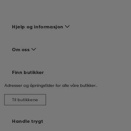
tøy
øy
lbehør
r
ngssko
Hjelp og informasjon
i & Badedrakter
r
rter og singlet
Om oss
r
klær
k/ull undertøy
Finn butikker
klær
& pannebånd
tøy
Adresser og åpningstider for alle våre butikker.
Til butikkene
e
øy
Handle trygt
er & votter
e
er