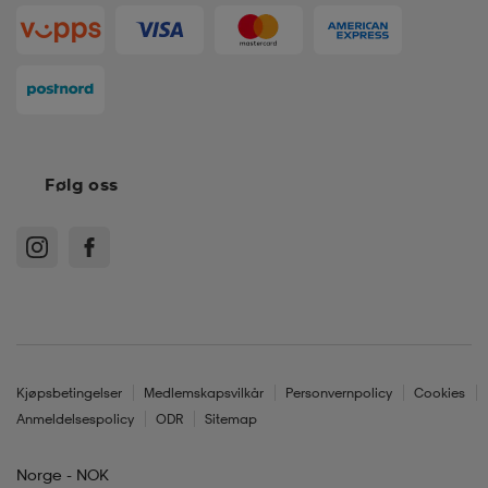
k/ull undertøy
er & votter
ller
& pannebånd
k/ull undertøy
Følg oss
plagg
plagg
Kjøpsbetingelser
Medlemskapsvilkår
Personvernpolicy
Cookies
Anmeldelsespolicy
ODR
Sitemap
Norge - NOK