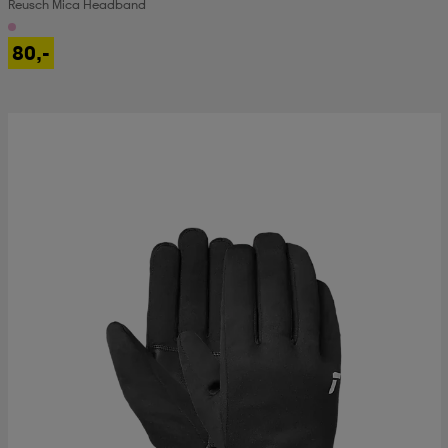
Reusch Mica Headband
80,-