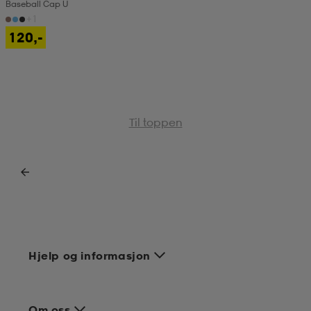
Baseball Cap U
+1
120,-
Til toppen
Hjelp og informasjon
Om oss