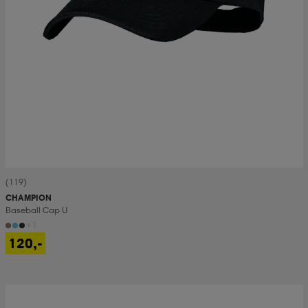
(119)
CHAMPION
Baseball Cap U
+1
120,-