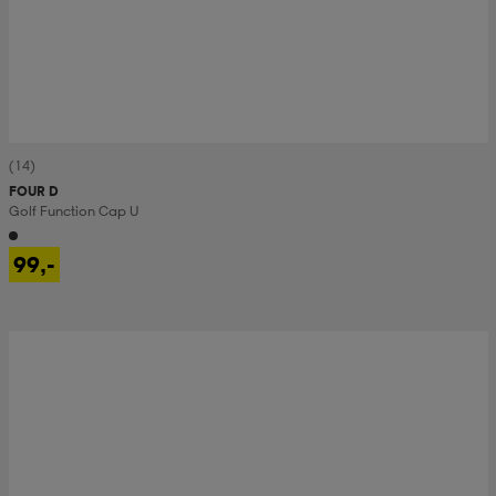
(14)
FOUR D
Golf Function Cap U
99,-