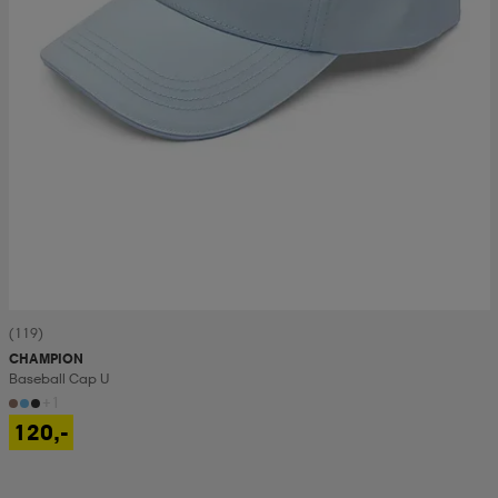
(119)
CHAMPION
Baseball Cap U
+1
120,-