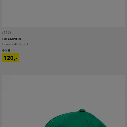
(119)
CHAMPION
Baseball Cap U
+1
120,-