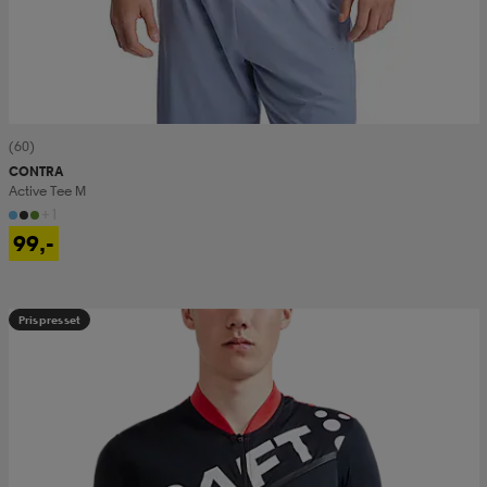
(60)
CONTRA
Active Tee M
+1
99,-
Prispresset