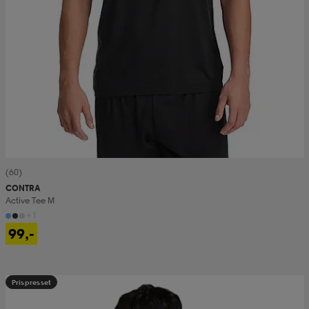
(60)
CONTRA
Active Tee M
+1
99,-
Prispresset