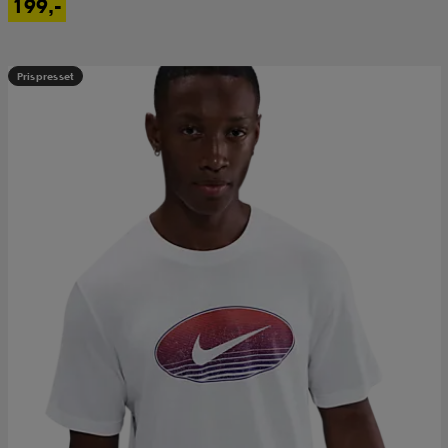
199,-
Prispresset