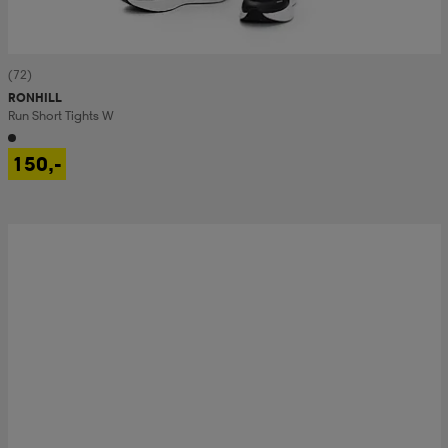
(72)
RONHILL
Run Short Tights W
150,-