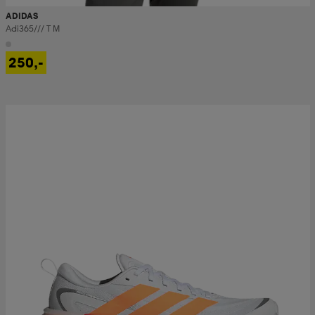
ADIDAS
Adi365/// T M
250,-