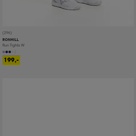
(296)
RONHILL
Run Tights W
+2
199,-