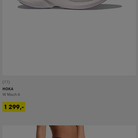
(11)
HOKA
W Mach 6
1 299,-