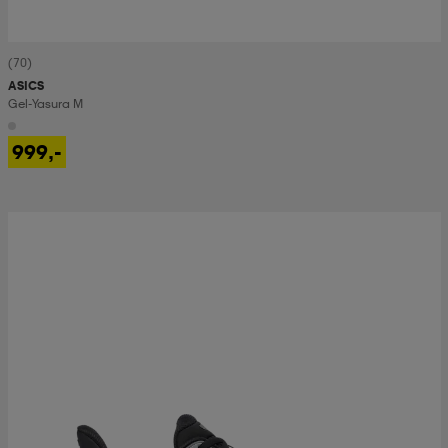
(70)
ASICS
Gel-Yasura M
999,-