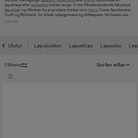
løpetrøye eller
løpejakke
holder lenge. Vi har tilbakevendende tilbud på
løpeklær
og tilbehør fra populære merker som
Asics
, Cross Sportswear,
s
ngssko
s
ngssko
er & votter
dørssko
Craft og Röhnisch, for både nybegynnere og eliteløpere. Så besøk oss
gjerne hver gang du leter etter noe nytt til løpingen.
Les mer
s-bh
o
r
o
ler
Utstyr
Løpejakker
Løpeklær
Løpesko
Løp
r
ler
øyer & skjorter
ler
ller
& støvel
Filtrere
Sorter etter
er
& støvel
tøy
dørssko
klær
rsko
 og skjørt
rsko
er
& støvel
s
lbehør
ller
lbehør
ller
rsko
ko