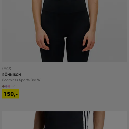
(420)
RÖHNISCH
Seamless Sports Bra W
+4
150,-