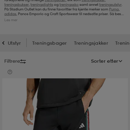
treningsbukser
,
treningstights
og
treningssko
samt annet
treningsutstyr
.
På Stadium Outlet kan du finne favoritter fra kjente merker som
Puma
,
s
ngssko
s
ngssko
er & votter
dørssko
adidas
, Panos Emporio og Craft Sportswear til nedsatte priser. Så besøk
oss gjerne hver gang du leter etter noe nytt til treningen.
Les mer
s-bh
o
r
o
ler
Utstyr
Treningsbager
Treningsjakker
Treni
r
ler
øyer & skjorter
ler
ller
& støvel
Filtrere
Sorter etter
er
& støvel
tøy
dørssko
klær
rsko
 og skjørt
rsko
er
& støvel
s
lbehør
ller
lbehør
ller
rsko
ko