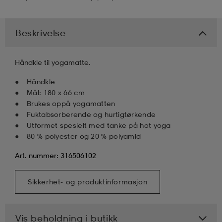
k/ull undertøy
er & votter
ller
Beskrivelse
& pannebånd
k/ull undertøy
Håndkle til yogamatte.
Håndkle
Mål: 180 x 66 cm
plagg
Brukes oppå yogamatten
Fuktabsorberende og hurtigtørkende
Utformet spesielt med tanke på hot yoga
plagg
80 % polyester og 20 % polyamid
Art. nummer: 316506102
Sikkerhet- og produktinformasjon
Vis beholdning i butikk