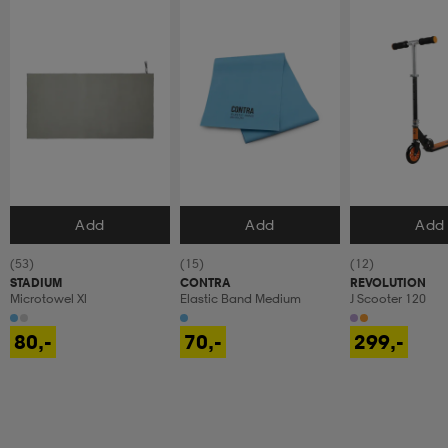
Add
Add
Add
Velg størrelse
Velg størrelse
Velg størrels
(53)
(15)
(12)
STADIUM
CONTRA
REVOLUTION
Microtowel Xl
Elastic Band Medium
J Scooter 120
80,-
70,-
299,-