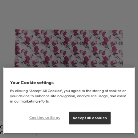
s
ngssko
s
ngssko
er & votter
dørssko
s-bh
o
r
o
ler
r
ler
øyer & skjorter
ler
ller
& støvel
er
& støvel
tøy
dørssko
klær
rsko
Your Cookie settings
By clicking “Accept All Cookies”, you agree to the storing of cookies on
your device to enhance site navigation, analyze site usage, and assist
in our marketing efforts.
 og skjørt
rsko
er
& støvel
s
lbehør
1
/
1
Cookies settings
Accept all cookies
Orchid Flower Aop
ller
lbehør
ller
rsko
ko
Orchid Flower Aop