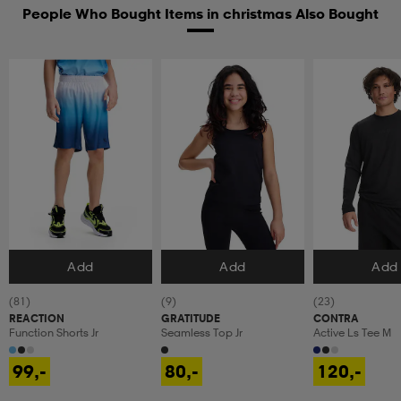
People Who Bought Items in christmas Also Bought
Add
Add
Add
Velg størrelse
Velg størrelse
Velg størrels
(81)
(9)
(23)
REACTION
GRATITUDE
CONTRA
Function Shorts Jr
Seamless Top Jr
Active Ls Tee M
99,-
80,-
120,-