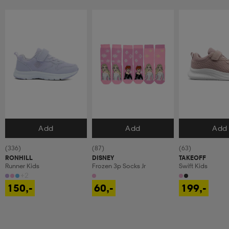
Add
Add
Add
Velg størrelse
Velg størrelse
Velg størrels
(336)
(87)
(63)
RONHILL
DISNEY
TAKEOFF
Runner Kids
Frozen 3p Socks Jr
Swift Kids
+2
150,-
60,-
199,-