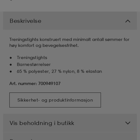
k/ull undertøy
er & votter
ller
Beskrivelse
& pannebånd
k/ull undertøy
Treningstights konstruert med minimalt antall sømmer for
høy komfort og bevegelsesfrihet.
Treningstights
plagg
Barnestørrelser
65 % polyester, 27 % nylon, 8 % elastan
Art. nummer: 700949107
plagg
Sikkerhet- og produktinformasjon
Vis beholdning i butikk