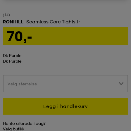
tøy
øy
lbehør
r
ngssko
(14)
RONHILL
Seamless Core Tights Jr
70,-
i & Badedrakter
r
rter og singlet
Dk Purple
r
klær
k/ull undertøy
Dk Purple
klær
& pannebånd
tøy
Velg størrelse
Velg størrelse
e
øy
Legg i handlekurv
er & votter
e
er
Hente allerede i dag?
Velg
butikk