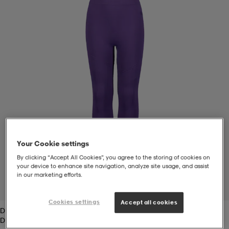
s
ngssko
s
ngssko
er & votter
dørssko
s-bh
o
r
o
ler
r
ler
øyer & skjorter
ler
ller
& støvel
er
& støvel
tøy
dørssko
klær
rsko
Your Cookie settings
By clicking “Accept All Cookies”, you agree to the storing of cookies on
your device to enhance site navigation, analyze site usage, and assist
 og skjørt
rsko
er
& støvel
s
lbehør
in our marketing efforts.
1
/
2
Cookies settings
Accept all cookies
Dk Purple
ller
lbehør
ller
rsko
ko
Dk Purple