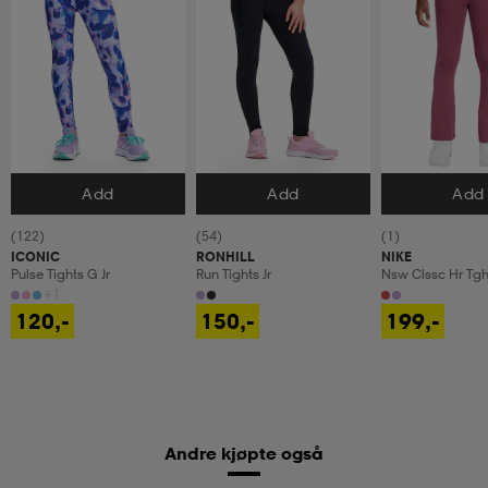
Add
Add
Add
Velg størrelse
Velg størrelse
Velg størrels
(122)
(54)
(1)
ICONIC
RONHILL
NIKE
Pulse Tights G Jr
Run Tights Jr
Nsw Clssc Hr Tght
+1
120,-
150,-
199,-
Andre kjøpte også