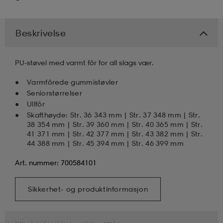
k/ull undertøy
er & votter
ller
Beskrivelse
& pannebånd
k/ull undertøy
PU-støvel med varmt fôr for all slags vær.
Varmfôrede gummistøvler
Seniorstørrelser
plagg
Ullfôr
Skafthøyde: Str. 36 343 mm | Str. 37 348 mm | Str.
38 354 mm | Str. 39 360 mm | Str. 40 365 mm | Str.
41 371 mm | Str. 42 377 mm | Str. 43 382 mm | Str.
plagg
44 388 mm | Str. 45 394 mm | Str. 46 399 mm
Art. nummer: 700584101
Sikkerhet- og produktinformasjon