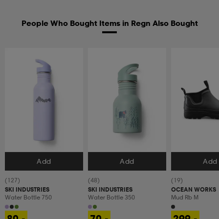
People Who Bought Items in Regn Also Bought
Add
Add
Add
Velg størrelse
Velg størrelse
Velg størrels
(127)
(48)
(19)
SKI INDUSTRIES
SKI INDUSTRIES
OCEAN WORKS
Water Bottle 750
Water Bottle 350
Mud Rb M
80,-
70,-
299,-