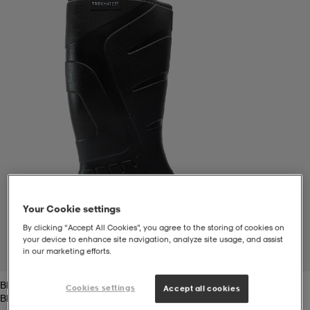
s
ngssko
s
ngssko
er & votter
dørssko
s-bh
o
r
o
ler
r
ler
øyer & skjorter
ler
ller
& støvel
er
& støvel
tøy
dørssko
klær
rsko
Your Cookie settings
By clicking “Accept All Cookies”, you agree to the storing of cookies on
 og skjørt
rsko
er
& støvel
s
lbehør
your device to enhance site navigation, analyze site usage, and assist
in our marketing efforts.
1
/
6
Black
ller
lbehør
ller
rsko
ko
Cookies settings
Accept all cookies
Black