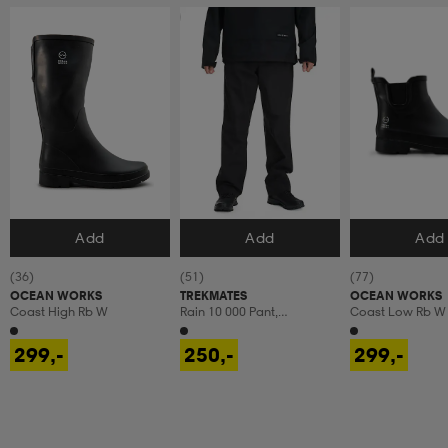
Prispresset
Add
Add
Add
Velg størrelse
Velg størrelse
Velg størrels
(36)
(51)
(77)
OCEAN WORKS
TREKMATES
OCEAN WORKS
Coast High Rb W
Rain 10 000 Pant,
Coast Low Rb W
Regnbukser, Herre
299,-
250,-
299,-