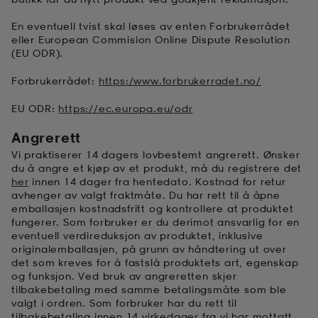
En eventuell tvist skal løses av enten Forbrukerrådet
eller European Commision Online Dispute Resolution
(EU ODR).
Forbrukerrådet:
https:/www.forbrukerradet.no/
EU ODR:
https://ec.europa.eu/odr
Angrerett
Vi praktiserer 14 dagers lovbestemt angrerett. Ønsker
du å angre et kjøp av et produkt, må du registrere det
her
innen 14 dager fra hentedato. Kostnad for retur
avhenger av valgt fraktmåte. Du har rett til å åpne
emballasjen kostnadsfritt og kontrollere at produktet
fungerer. Som forbruker er du derimot ansvarlig for en
eventuell verdireduksjon av produktet, inklusive
originalemballasjen, på grunn av håndtering ut over
det som kreves for å fastslå produktets art, egenskap
og funksjon. Ved bruk av angreretten skjer
tilbakebetaling med samme betalingsmåte som ble
valgt i ordren. Som forbruker har du rett til
tilbakebetaling innen 14 virkedager fra vi har mottatt