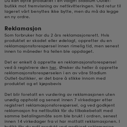
Du kan bytte produktet i en valgfri Stadium Outlet-
butikk mot fremvisning av nettkvitteringen. Ved retur til
lageret vårt benyttes ikke bytte, men du må da legge
en ny ordre.
Reklamasjon
Som forbruker har du 2 års reklamasjonsrett. Hvis
produktet er skadet eller ødelagt, oppretter du en
reklamasjonsforespørsel innen rimelig tid, men senest
innen to måneder fra feilen ble oppdaget.
Det er enkelt å opprette en reklamasjonsforespørsel
ved å registrere den
her
. Ønsker du heller å opprette
reklamasjonsforespørselen i en av våre Stadium
Outlet-butikker, er det bare å stikke innom med
produktet og et kjøpsbevis
Det blir foretatt en vurdering av reklamasjonen uten
unødig opphold og senest innen 7 virkedager etter
registrert reklamasjonsforespørsel, og ved godkjent
reklamasjon fra nettbutikk får du tilbakebetalt med
samme betalingsmåte som ble brukt i ordren, senest
innen 14 virkedager fra vi har mottatt reklamasjonen. I
butikk får du nytt produkt ved godkjent reklamasjon.