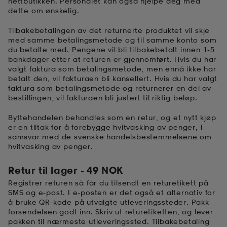
nettbutikken. Personalet kan også hjelpe deg med
dette om ønskelig.
tøy
øy
lbehør
r
ngssko
Tilbakebetalingen av det returnerte produktet vil skje
med samme betalingsmetode og til samme konto som
du betalte med. Pengene vil bli tilbakebetalt innen 1-5
bankdager etter at returen er gjennomført. Hvis du har
i & Badedrakter
r
rter og singlet
valgt faktura som betalingsmetode, men ennå ikke har
betalt den, vil fakturaen bli kansellert. Hvis du har valgt
faktura som betalingsmetode og returnerer en del av
r
klær
k/ull undertøy
bestillingen, vil fakturaen bli justert til riktig beløp.
Byttehandelen behandles som en retur, og et nytt kjøp
er en tiltak for å forebygge hvitvasking av penger, i
klær
& pannebånd
tøy
samsvar med de svenske handelsbestemmelsene om
hvitvasking av penger.
Retur til lager - 49 NOK
e
øy
Registrer returen så får du tilsendt en returetikett på
SMS og e-post. I e-posten er det også et alternativ for
å bruke QR-kode på utvalgte utleveringssteder. Pakk
er & votter
e
er
forsendelsen godt inn. Skriv ut returetiketten, og lever
pakken til nærmeste utleveringssted. Tilbakebetaling