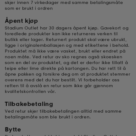
skjer innen 7 virkedager med samme betalingsmåte
som er brukt i ordren
k/ull undertøy
er & votter
ller
Åpent kjøp
Stadium Outlet har 30 dagers åpent kjøp. Gavekort og
foredlede produkter kan ikke returneres verken til
& pannebånd
k/ull undertøy
butikk eller lager. Returnert produkt skal være ubrukt,
ligge i originalemballasjen og med etikettene i behold.
Produktet må ikke være vasket, brukt eller endret på
noen måte. Ved retur av sko regnes også skoesken
plagg
som en del av produktet, og det er derfor ikke tillatt å
teipe eller lime direkte på kartongen. Du har rett til å
åpne pakken og forsikre deg om at produktet stemmer
overens med det du har bestilt. Vi forbeholder oss
plagg
retten til å avslå en retur som ikke går gjennom
kvalitetskontrollen vår.
Tilbakebetaling
Ved retur skjer tilbakebetalingen alltid med samme
betalingsmåte som ble brukt i ordren.
Bytte