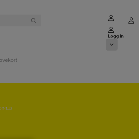
Logg in
avekort
ogg in