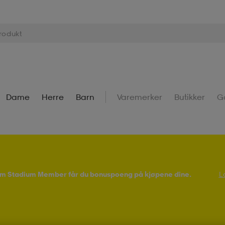
Dame
Herre
Barn
Varemerker
Butikker
G
Som Stadium Member får du bonuspoeng på kjøpene dine.
L