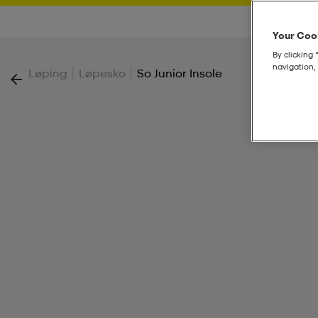
Your Cook
By clicking 
navigation, 
|
|
Løping
Løpesko
So Junior Insole