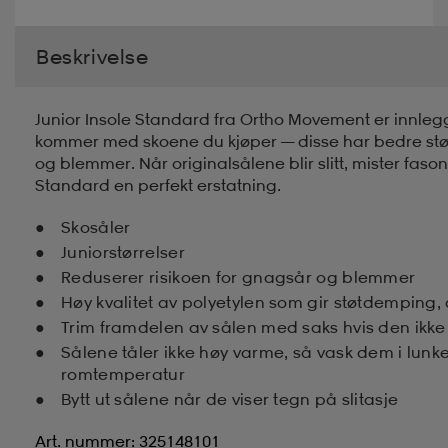
Beskrivelse
Junior Insole Standard fra Ortho Movement er innleggs
kommer med skoene du kjøper — disse har bedre støt
og blemmer. Når originalsålene blir slitt, mister fasong
Standard en perfekt erstatning.
Skosåler
Juniorstørrelser
Reduserer risikoen for gnagsår og blemmer
Høy kvalitet av polyetylen som gir støtdemping, 
Trim framdelen av sålen med saks hvis den ikke 
Sålene tåler ikke høy varme, så vask dem i lunk
romtemperatur
Bytt ut sålene når de viser tegn på slitasje
Art. nummer: 325148101