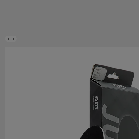
1
/
1