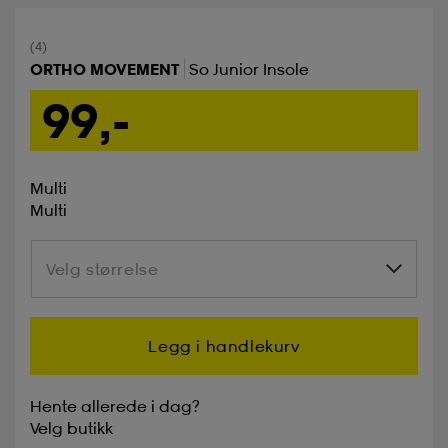
(4)
ORTHO MOVEMENT
So Junior Insole
99,-
Multi
Multi
Velg størrelse
Velg størrelse
Legg i handlekurv
Hente allerede i dag?
Velg
butikk