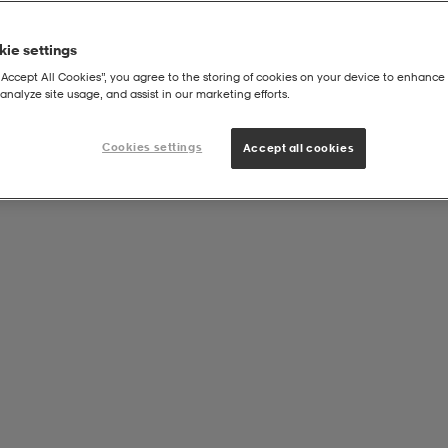
ie settings
“Accept All Cookies”, you agree to the storing of cookies on your device to enhance 
analyze site usage, and assist in our marketing efforts.
Cookies settings
Accept all cookies